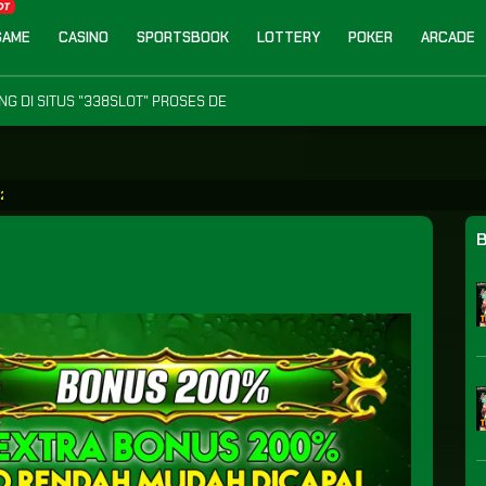
GAME
CASINO
SPORTSBOOK
LOTTERY
POKER
ARCADE
US "338SLOT" PROSES DEPO WD TERCEPAT, MENERIMA DEPOSIT SEMUA BA
200 to x 20 dibelakang
B