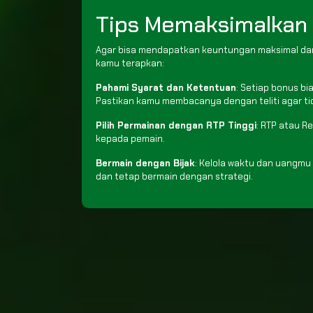
Tips Memaksimalkan
Agar bisa mendapatkan keuntungan maksimal da
kamu terapkan:
Pahami Syarat dan Ketentuan
: Setiap bonus bi
Pastikan kamu membacanya dengan teliti agar t
Pilih Permainan dengan RTP Tinggi
: RTP atau R
kepada pemain.
Bermain dengan Bijak
: Kelola waktu dan uangmu
dan tetap bermain dengan strategi.