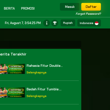
Masuk
Daftar
BERITA
PROMOSI
Forgot Password?
NK & E-WALLET, REBATE DAN BONUS NEW MEMBER TERBESAR, DENGAN SIS
Fri, August 7, 3:54:27 PM
Rupiah
Indonesia
erita Terakhir
Rahasia Fitur Double...
Selengkapnya
Bedah Fitur Tumble:...
Selengkapnya