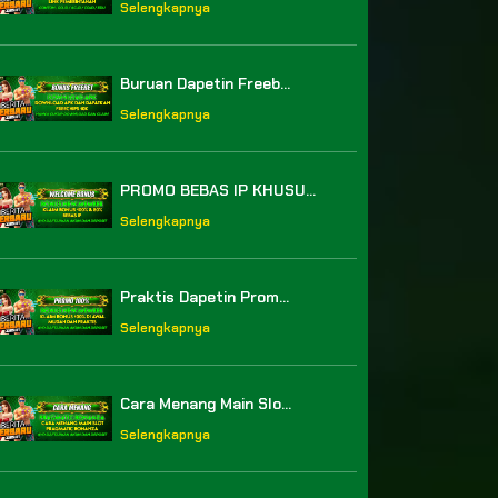
Selengkapnya
Buruan Dapetin Freeb...
Selengkapnya
PROMO BEBAS IP KHUSU...
Selengkapnya
Praktis Dapetin Prom...
Selengkapnya
Cara Menang Main Slo...
Selengkapnya