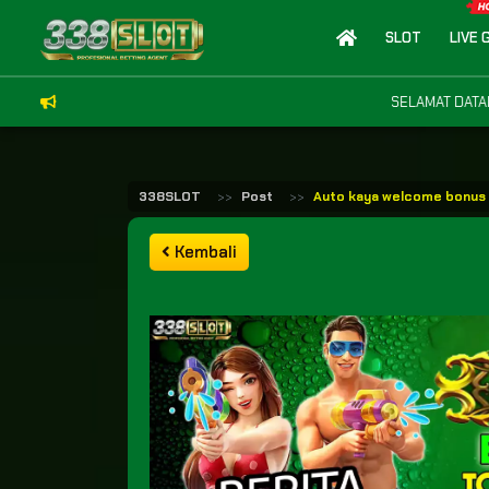
SLOT
LIVE 
SELAMAT DATANG DI SIT
338SLOT
Post
Auto kaya welcome bonus 
Kembali