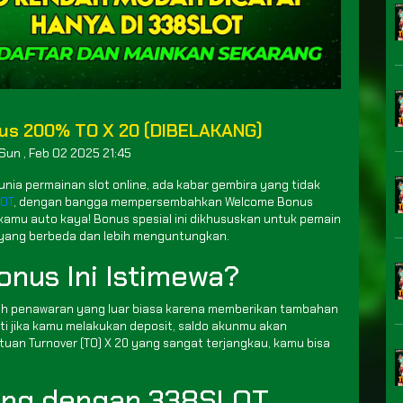
us 200% TO X 20 (DIBELAKANG)
Sun , Feb 02 2025 21:45
nia permainan slot online, ada kabar gembira yang tidak
OT
, dengan bangga mempersembahkan Welcome Bonus
amu auto kaya! Bonus spesial ini dikhususkan untuk pemain
yang berbeda dan lebih menguntungkan.
nus Ini Istimewa?
ah penawaran yang luar biasa karena memberikan tambahan
rti jika kamu melakukan deposit, saldo akunmu akan
tuan Turnover (TO) X 20 yang sangat terjangkau, kamu bisa
ung dengan 338SLOT