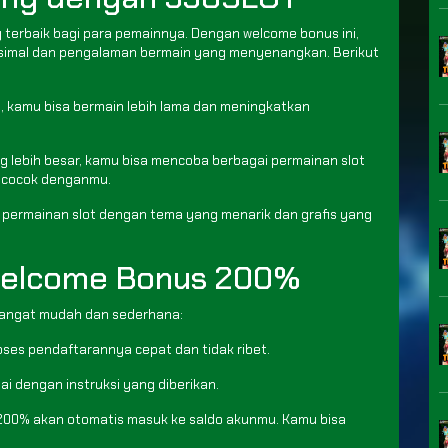
terbaik bagi para pemainnya. Dengan welcome bonus ini,
simal dan pengalaman bermain yang menyenangkan. Berikut
 kamu bisa bermain lebih lama dan meningkatkan
g lebih besar, kamu bisa mencoba berbagai permainan slot
 cocok denganmu.
n permainan slot dengan tema yang menarik dan grafis yang
Welcome Bonus 200%
sangat mudah dan sederhana:
roses pendaftarannya cepat dan tidak ribet.
ai dengan instruksi yang diberikan.
s 200% akan otomatis masuk ke saldo akunmu. Kamu bisa