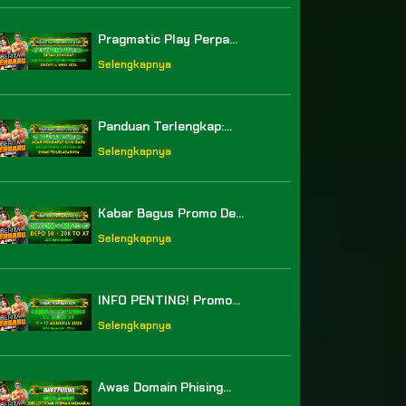
Pragmatic Play Perpa...
Selengkapnya
Panduan Terlengkap:...
Selengkapnya
Kabar Bagus Promo De...
Selengkapnya
INFO PENTING! Promo...
Selengkapnya
Awas Domain Phising...