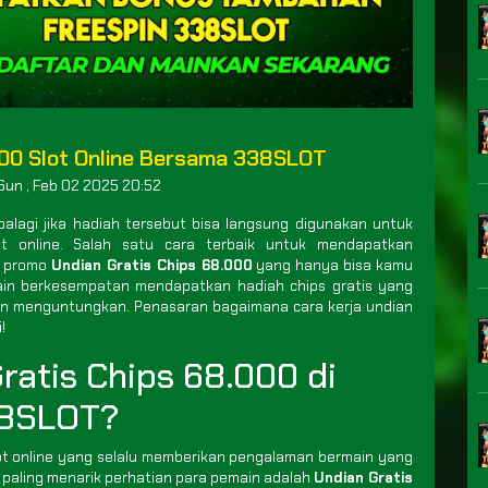
.000 Slot Online Bersama 338SLOT
Sun , Feb 02 2025 20:52
palagi jika hadiah tersebut bisa langsung digunakan untuk
 online. Salah satu cara terbaik untuk mendapatkan
i promo
Undian Gratis Chips 68.000
yang hanya bisa kamu
main berkesempatan mendapatkan hadiah chips gratis yang
an menguntungkan. Penasaran bagaimana cara kerja undian
!
ratis Chips 68.000 di
8SLOT?
lot online yang selalu memberikan pengalaman bermain yang
 paling menarik perhatian para pemain adalah
Undian Gratis