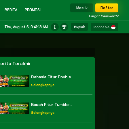
Masuk
Daftar
BERITA
PROMOSI
Forgot Password?
NK & E-WALLET, REBATE DAN BONUS NEW MEMBER TERBESAR, DENGAN SI
Thu, August 6, 9:41:15 AM
Rupiah
Indonesia
erita Terakhir
Rahasia Fitur Double...
Selengkapnya
Bedah Fitur Tumble:...
Selengkapnya