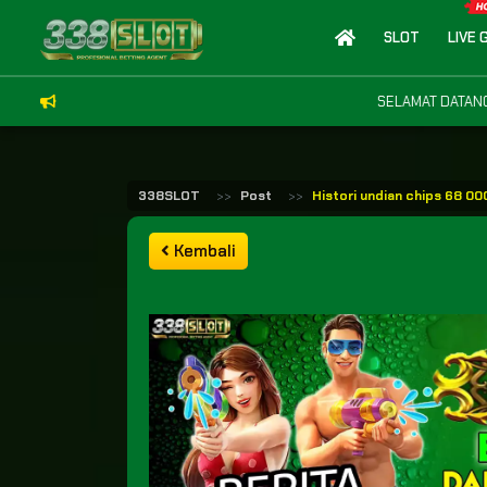
SLOT
LIVE 
SELAMAT DATANG DI SIT
338SLOT
Post
Histori undian chips 68 00
Kembali