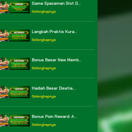
Game Spaceman Slot G...
Selengkapnya
Langkah Praktis Kura...
Selengkapnya
Bonus Besar New Memb...
Selengkapnya
Hadiah Besar Disetia...
Selengkapnya
Bonus Poin Reward: A...
Selengkapnya