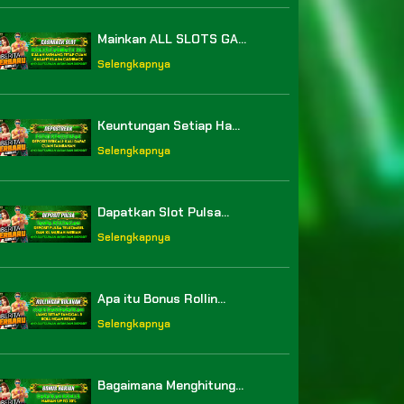
Mainkan ALL SLOTS GA...
Selengkapnya
Keuntungan Setiap Ha...
Selengkapnya
Dapatkan Slot Pulsa...
Selengkapnya
Apa itu Bonus Rollin...
Selengkapnya
Bagaimana Menghitung...