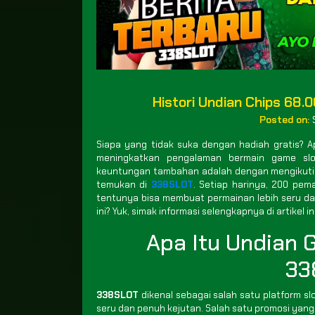
Histori Undian Chips 68
Posted on:
Siapa yang tidak suka dengan hadiah gratis? A
meningkatkan pengalaman bermain game slot
keuntungan tambahan adalah dengan mengikut
temukan di
338SLOT
. Setiap harinya, 200 pe
tentunya bisa membuat permainan lebih seru d
ini? Yuk, simak informasi selengkapnya di artikel ini
Apa Itu Undian G
33
338SLOT
dikenal sebagai salah satu platform s
seru dan penuh kejutan. Salah satu promosi yang