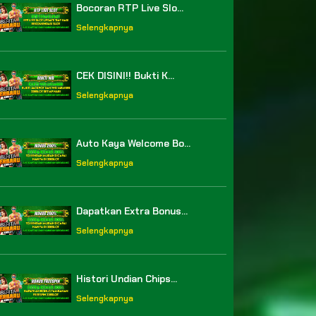
Bocoran RTP Live Slo...
Selengkapnya
CEK DISINI!! Bukti K...
Selengkapnya
Auto Kaya Welcome Bo...
Selengkapnya
Dapatkan Extra Bonus...
Selengkapnya
Histori Undian Chips...
Selengkapnya