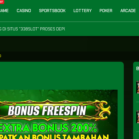
GAME
CASINO
SPORTSBOOK
LOTTERY
POKER
ARCADE
US "338SLOT" PROSES DEPO WD TERCEPAT, MENERIMA DEPOSIT SEMUA BA
0 slot online bersama 338slot
B