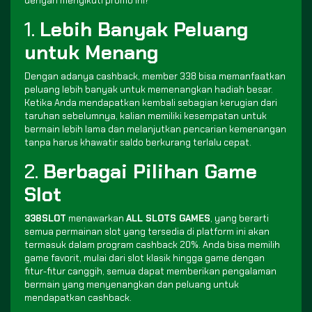
dengan mengikuti promo ini?
1.
Lebih Banyak Peluang
untuk Menang
Dengan adanya cashback, member 338 bisa memanfaatkan
peluang lebih banyak untuk memenangkan hadiah besar.
Ketika Anda mendapatkan kembali sebagian kerugian dari
taruhan sebelumnya, kalian memiliki kesempatan untuk
bermain lebih lama dan melanjutkan pencarian kemenangan
tanpa harus khawatir saldo berkurang terlalu cepat.
2.
Berbagai Pilihan Game
Slot
338SLOT
menawarkan
ALL SLOTS GAMES
, yang berarti
semua permainan slot yang tersedia di platform ini akan
termasuk dalam program cashback 20%. Anda bisa memilih
game favorit, mulai dari slot klasik hingga game dengan
fitur-fitur canggih, semua dapat memberikan pengalaman
bermain yang menyenangkan dan peluang untuk
mendapatkan cashback.