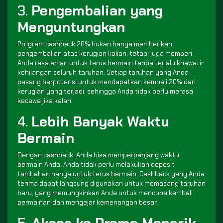
3.
Pengembalian yang
Menguntungkan
Program cashback 20% bukan hanya memberikan
pengembalian atas kerugian kalian, tetapi juga memberi
Anda rasa aman untuk terus bermain tanpa terlalu khawatir
kehilangan seluruh taruhan. Setiap taruhan yang Anda
pasang berpotensi untuk mendapatkan kembali 20% dari
kerugian yang terjadi, sehingga Anda tidak perlu merasa
kecewa jika kalah.
4.
Lebih Banyak Waktu
Bermain
Dengan cashback, Anda bisa memperpanjang waktu
bermain Anda. Anda tidak perlu melakukan deposit
tambahan hanya untuk terus bermain. Cashback yang Anda
terima dapat langsung digunakan untuk memasang taruhan
baru, yang memungkinkan Anda untuk mencoba kembali
permainan dan mengejar kemenangan besar.