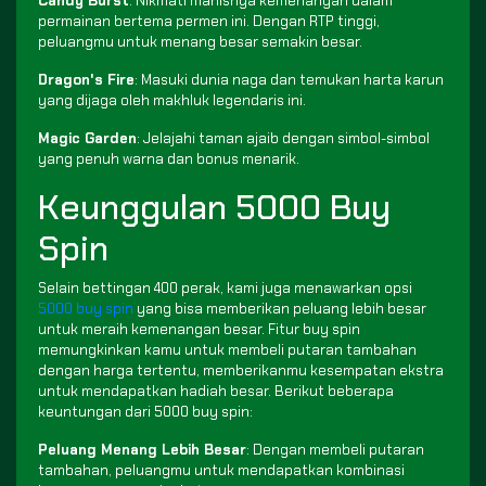
Candy Burst
: Nikmati manisnya kemenangan dalam
permainan bertema permen ini. Dengan RTP tinggi,
peluangmu untuk menang besar semakin besar.
Dragon's Fire
: Masuki dunia naga dan temukan harta karun
yang dijaga oleh makhluk legendaris ini.
Magic Garden
: Jelajahi taman ajaib dengan simbol-simbol
yang penuh warna dan bonus menarik.
Keunggulan 5000 Buy
Spin
Selain bettingan 400 perak, kami juga menawarkan opsi
5000 buy spin
yang bisa memberikan peluang lebih besar
untuk meraih kemenangan besar. Fitur buy spin
memungkinkan kamu untuk membeli putaran tambahan
dengan harga tertentu, memberikanmu kesempatan ekstra
untuk mendapatkan hadiah besar. Berikut beberapa
keuntungan dari 5000 buy spin:
Peluang Menang Lebih Besar
: Dengan membeli putaran
tambahan, peluangmu untuk mendapatkan kombinasi