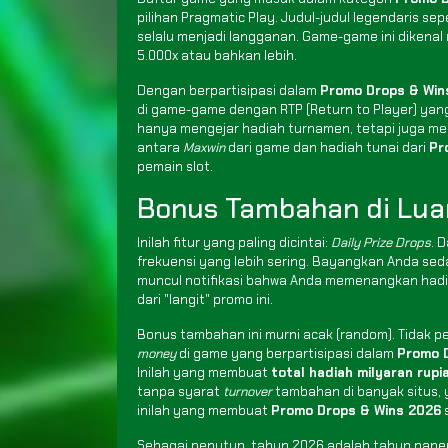
pilihan Pragmatic Play. Judul-judul legendaris sep
selalu menjadi langganan. Game-game ini dikenal m
5.000x atau bahkan lebih.
Dengan berpartisipasi dalam
Promo Drops & Win
di game-game dengan RTP (Return to Player) yang
hanya mengejar hadiah turnamen, tetapi juga m
antara
Maxwin
dari game dan hadiah tunai dari
Pr
pemain slot.
Bonus Tambahan di Lua
Inilah fitur yang paling dicintai:
Daily Prize Drops
. 
frekuensi yang lebih sering. Bayangkan Anda sed
muncul notifikasi bahwa Anda memenangkan hadiah 
dari "langit" promo ini.
Bonus tambahan ini murni acak (random). Tidak 
money
di game yang berpartisipasi dalam
Promo 
Inilah yang membuat
total hadiah milyaran rupi
tanpa syarat
turnover
tambahan di banyak situs, y
inilah yang membuat
Promo Drops & Wins 2026
s
Sebagai penutup, tahun 2026 adalah tahun pane