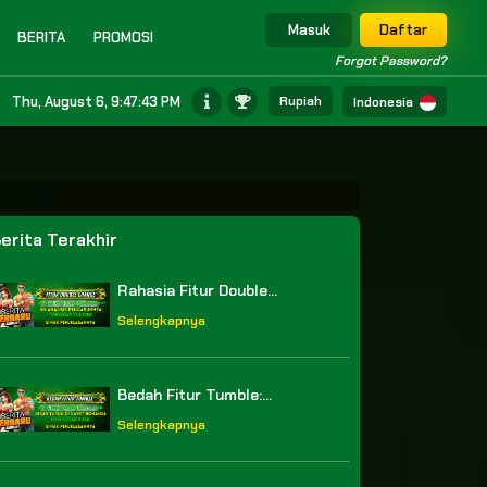
Masuk
Daftar
BERITA
PROMOSI
Forgot Password?
MUA BANK & E-WALLET, REBATE DAN BONUS NEW MEMBER TERBESAR, DEN
Thu, August 6, 9:47:45 PM
Rupiah
Indonesia
erita Terakhir
Rahasia Fitur Double...
Selengkapnya
Bedah Fitur Tumble:...
Selengkapnya