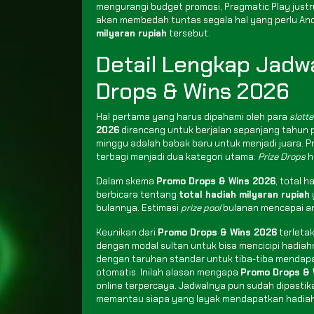
mengurangi budget promosi, Pragmatic Play justr
akan membedah tuntas segala hal yang perlu An
milyaran rupiah
tersebut.
Detail Lengkap Jadwa
Drops & Wins 2026
Hal pertama yang harus dipahami oleh para
slotte
2026
dirancang untuk berjalan sepanjang tahun pen
minggu adalah babak baru untuk menjadi juara. P
terbagi menjadi dua kategori utama:
Prize Drops
h
Dalam skema
Promo Drops & Wins 2026
, total 
berbicara tentang
total hadiah milyaran rupiah
bulannya. Estimasi
prize pool
bulanan mencapai ang
Keunikan dari
Promo Drops & Wins 2026
terletak
dengan modal sultan untuk bisa mencicipi hadia
dengan taruhan standar untuk tiba-tiba mendap
otomatis. Inilah alasan mengapa
Promo Drops & 
online terpercaya. Jadwalnya pun sudah dipastikan
memantau siapa yang layak mendapatkan hadiah