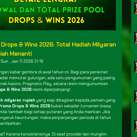
Drops & Wins 2026: Total Hadiah Milyaran
iah Menanti
:
Sun , Jan 11 2026 21:19
gan kabar gembira di awal tahun ini. Bagi para penikmat
sekadar memutar gulungan, ada satu pengumuman yang paling
unak kasino, Pragmatic Play, secara resmi mengumumkan
ps & Wins 2026
resmi diperpanjang!
ah milyaran rupiah
yang siap dibagikan kepada pemain yang
Promo Drops & Wins 2026
bukan sekadar turnamen biasa;
nilai tambah bagi setiap putaran yang Anda mainkan. Jika
engeruk keuntungan, maka perpanjangan periode di tahun
manfaatkan.
al? Karena konsistensinya. Di saat provider lain mungkin