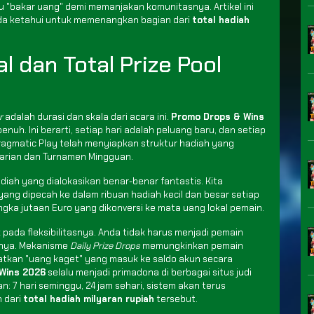
u "bakar uang" demi memanjakan komunitasnya. Artikel ini
da ketahui untuk memenangkan bagian dari
total hadiah
l dan Total Prize Pool
r
adalah durasi dan skala dari acara ini.
Promo Drops & Wins
uh. Ini berarti, setiap hari adalah peluang baru, dan setiap
ragmatic Play telah menyiapkan struktur hadiah yang
arian dan Turnamen Mingguan.
hadiah yang dialokasikan benar-benar fantastis. Kita
yang dipecah ke dalam ribuan hadiah kecil dan besar setiap
ka jutaan Euro yang dikonversi ke mata uang lokal pemain.
 pada fleksibilitasnya. Anda tidak harus menjadi pemain
hnya. Mekanisme
Daily Prize Drops
memungkinkan pemain
atkan "uang kaget" yang masuk ke saldo akun secara
Wins 2026
selalu menjadi primadona di berbagai situs judi
: 7 hari seminggu, 24 jam sehari, sistem akan terus
 dari
total hadiah milyaran rupiah
tersebut.