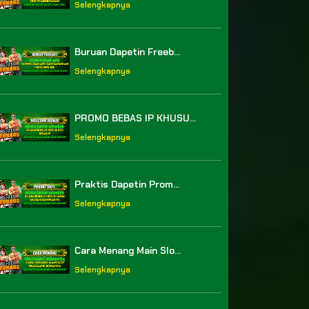
Selengkapnya
Buruan Dapetin Freeb...
Selengkapnya
PROMO BEBAS IP KHUSU...
Selengkapnya
Praktis Dapetin Prom...
Selengkapnya
Cara Menang Main Slo...
Selengkapnya