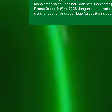
manajemen saldo yang baik, dan pemilihan game 
Promo Drops & Wins 2026
. Jangan biarkan
total
situs langganan Anda, cari logo "Drops & Wins",