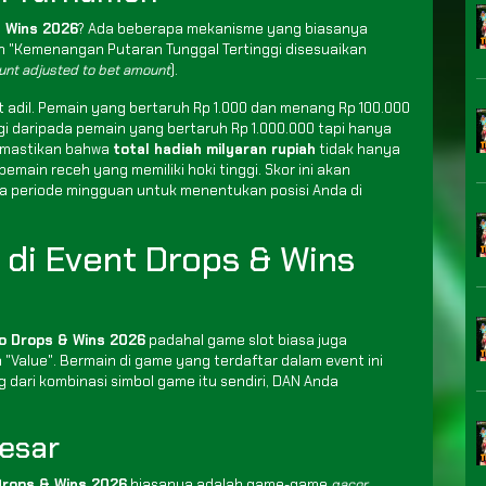
 Wins 2026
? Ada beberapa mekanisme yang biasanya
n "Kemenangan Putaran Tunggal Tertinggi disesuaikan
unt adjusted to bet amount
).
 adil. Pemain yang bertaruh Rp 1.000 dan menang Rp 100.000
nggi daripada pemain yang bertaruh Rp 1.000.000 tapi hanya
memastikan bahwa
total hadiah milyaran rupiah
tidak hanya
emain receh yang memiliki hoki tinggi. Skor ini akan
ma periode mingguan untuk menentukan posisi Anda di
di Event Drops & Wins
o Drops & Wins 2026
padahal game slot biasa juga
alue". Bermain di game yang terdaftar dalam event ini
 dari kombinasi simbol game itu sendiri, DAN Anda
esar
rops & Wins 2026
biasanya adalah game-game
gacor