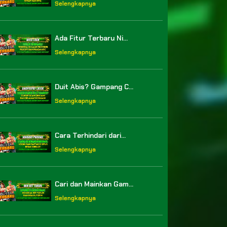
Selengkapnya
Ada Fitur Terbaru Ni...
Selengkapnya
Duit Abis? Gampang C...
Selengkapnya
Cara Terhindari dari...
Selengkapnya
Cari dan Mainkan Gam...
Selengkapnya