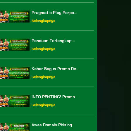
Pragmatic Play Perpa...
Selengkapnya
Panduan Terlengkap:...
Selengkapnya
Kabar Bagus Promo De...
Selengkapnya
INFO PENTING! Promo...
Selengkapnya
Awas Domain Phising...