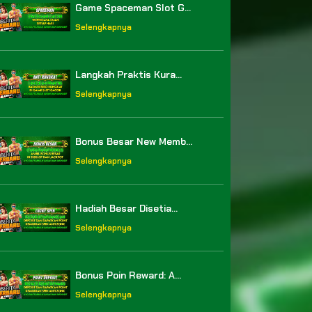
Game Spaceman Slot G...
Selengkapnya
Langkah Praktis Kura...
Selengkapnya
Bonus Besar New Memb...
Selengkapnya
Hadiah Besar Disetia...
Selengkapnya
Bonus Poin Reward: A...
Selengkapnya