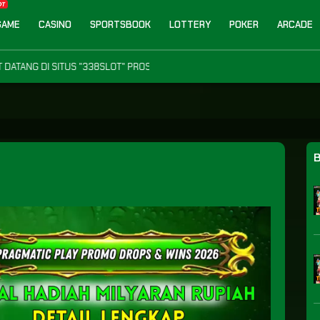
GAME
CASINO
SPORTSBOOK
LOTTERY
POKER
ARCADE
DI SITUS "338SLOT" PROSES DEPO WD TERCEPAT, MENERIMA DEPOSIT SE
 promo drops wins 2026 total hadiah milyaran rupiah menanti
B