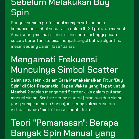
Sebelum Melakukan Buy
Spin
Banyak pemain profesional memperhatikan pola
kemunculan simbol besar. Jika dalam 10-20 putaran manual
Anda sering melihat simbol-simbol bernilai tinggi pecah
secara beruntun, itu bisa menjadi sinyal bahwa algoritma
mesin sedang dalam fase "panas".
Mengamati Frekuensi
Munculnya Simbol Scatter
Salah satu teknik dalam
Cara Memaksimalkan Fitur 'Buy
Spin' di Slot Pragmatic: Kapan Waktu yang Tepat untuk
Membeli?
adalah mengamati Scatter. Jika dalam putaran
manual simbol Scatter sering muncul (misalnya dua simbol
yang hampir memicu bonus), ini sering kali merupakan
indikasi bahwa "pintu" bonus sudah dekat.
Teori "Pemanasan": Berapa
Banyak Spin Manual yang