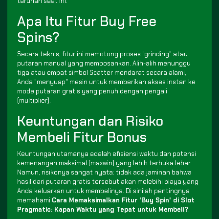
taruhan saat ini.
Apa Itu Fitur Buy Free
Spins?
Secara teknis, fitur ini memotong proses "grinding" atau
putaran manual yang membosankan. Alih-alih menunggu
tiga atau empat simbol Scatter mendarat secara alami,
Anda "menyuap" mesin untuk memberikan akses instan ke
mode putaran gratis yang penuh dengan pengali
(multiplier).
Keuntungan dan Risiko
Membeli Fitur Bonus
Keuntungan utamanya adalah efisiensi waktu dan potensi
kemenangan maksimal (maxwin) yang lebih terbuka lebar.
Namun, risikonya sangat nyata: tidak ada jaminan bahwa
hasil dari putaran gratis tersebut akan melebihi biaya yang
Anda keluarkan untuk membelinya. Di sinilah pentingnya
memahami
Cara Memaksimalkan Fitur 'Buy Spin' di Slot
Pragmatic: Kapan Waktu yang Tepat untuk Membeli?
.