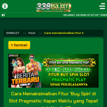
SELAMAT DATANG DI SITUS "338SL
338SLOT
Post
Cara memaksimalkan fitur buy spin di slot
Kembali
Cara Memaksimalkan Fitur 'Buy Spin' di
Slot Pragmatic: Kapan Waktu yang Tepat