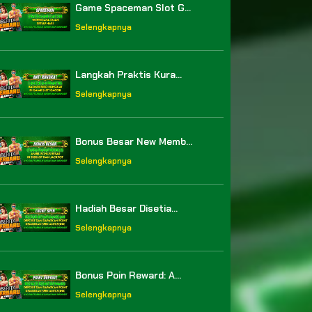
Game Spaceman Slot G...
Selengkapnya
Langkah Praktis Kura...
Selengkapnya
Bonus Besar New Memb...
Selengkapnya
Hadiah Besar Disetia...
Selengkapnya
Bonus Poin Reward: A...
Selengkapnya