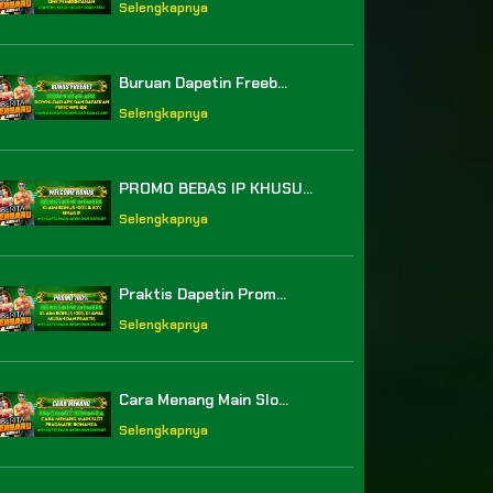
Selengkapnya
Buruan Dapetin Freeb...
Selengkapnya
PROMO BEBAS IP KHUSU...
Selengkapnya
Praktis Dapetin Prom...
Selengkapnya
Cara Menang Main Slo...
Selengkapnya