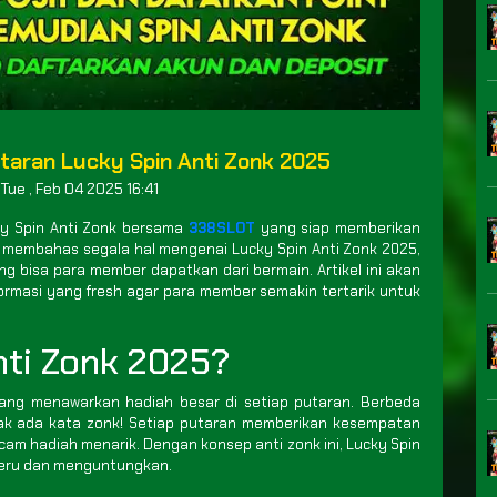
utaran Lucky Spin Anti Zonk 2025
:
Tue , Feb 04 2025 16:41
ky Spin Anti Zonk bersama
338SLOT
yang siap memberikan
kan membahas segala hal mengenai Lucky Spin Anti Zonk 2025,
g bisa para member dapatkan dari bermain. Artikel ini akan
ormasi yang fresh agar para member semakin tertarik untuk
nti Zonk 2025?
ang menawarkan hadiah besar di setiap putaran. Berbeda
tidak ada kata zonk! Setiap putaran memberikan kesempatan
m hadiah menarik. Dengan konsep anti zonk ini, Lucky Spin
seru dan menguntungkan.