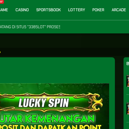
GAME
CASINO
SPORTSBOOK
LOTTERY
POKER
ARCADE
I SITUS "338SLOT" PROSES DEPO WD TERCEPAT, MENERIMA DEPOSIT SEM
ran lucky spin anti zonk 2025
B