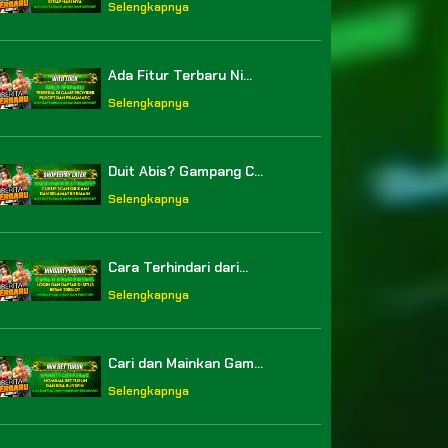
Selengkapnya
Ada Fitur Terbaru Ni...
Selengkapnya
Duit Abis? Gampang C...
Selengkapnya
Cara Terhindari dari...
Selengkapnya
Cari dan Mainkan Gam...
Selengkapnya