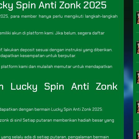
ucky Spin Anti Zonk 2025
025, para member hanya perlu mengikuti langkah-langkah
iliki akun di platform kami. Jika belum, segera daftar
f, lakukan deposit sesuai dengan instruksi yang diberikan.
ndapatkan kesempatan untuk berputar.
di platform kami dan mulailah memutar untuk mendapatkan
n Lucky Spin Anti Zonk
apatkan dengan bermain Lucky Spin Anti Zonk 2025:
 zonk di sini! Setiap putaran memberikan hadiah besar yang
 yang selalu ada di setiap putaran, pengalaman bermain