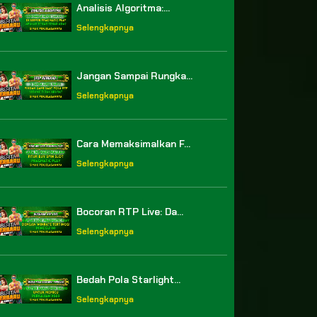
Analisis Algoritma:...
Selengkapnya
Jangan Sampai Rungka...
Selengkapnya
Cara Memaksimalkan F...
Selengkapnya
Bocoran RTP Live: Da...
Selengkapnya
Bedah Pola Starlight...
Selengkapnya