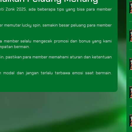
Anti Zonk 2025, ada beberapa tips yang bisa para member
er memutar lucky spin, semakin besar peluang para member
ara member selalu mengecek promosi dan bonus yang kami
mpatan bermain.
ain, pastikan para member memahami aturan dan ketentuan
n modal dan jangan terlalu terbawa emosi saat bermain.