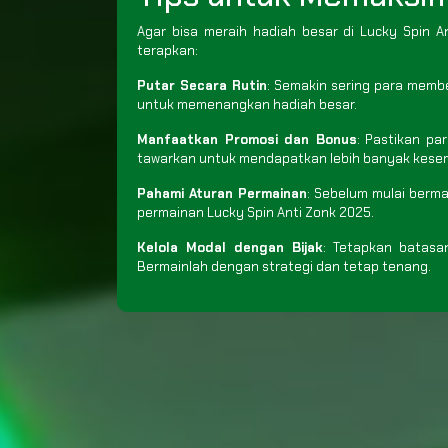
Agar bisa meraih hadiah besar di Lucky Spin 
terapkan:
Putar Secara Rutin
: Semakin sering para memb
untuk memenangkan hadiah besar.
Manfaatkan Promosi dan Bonus
: Pastikan p
tawarkan untuk mendapatkan lebih banyak kese
Pahami Aturan Permainan
: Sebelum mulai berm
permainan Lucky Spin Anti Zonk 2025.
Kelola Modal dengan Bijak
: Tetapkan batasa
Bermainlah dengan strategi dan tetap tenang.