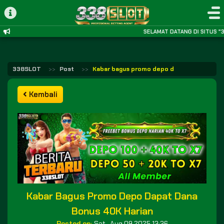
SELAMAT DATANG DI SITUS "
338SLOT
Post
Kabar bagus promo depo dapat dana bonus 
Kembali
Kabar Bagus Promo Depo Dapat Dana
Bonus 40K Harian
Posted on:
Sat , Aug 09 2025 13:36